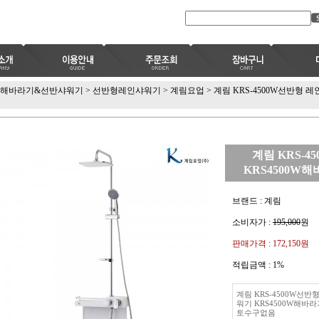
해바라기&선반샤워기
>
선반형레인샤워기
>
계림요업
>
계림 KRS-4500W선반형 
계림 KRS-
KRS4500W
브랜드 : 계림
소비자가 :
195,000
원
판매가격 :
172,150원
적립금액 :
1%
계림 KRS-4500W선반
워기 KRS4500W해바
토수구없음