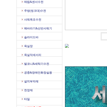
매립&센서수전
주방(씽크대)수전
샤워욕조수전
해바라기&선반샤워기
슬라이드바
욕실장
욕실악세서리
발코니&세탁기수전
공중&장애인화장실용
설치부자재
천장재
타일