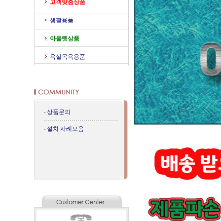
고객맞춤상품
생활용품
아울렛상품
욕실목욕용품
상품문의
설치 사례모음