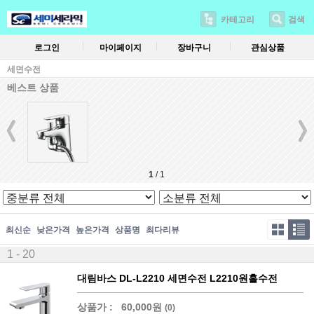
카테고리
검색
로그인
마이페이지
장바구니
관심상품
세면수전
베스트 상품
1
/
1
최신순
낮은가격
높은가격
상품명
최다리뷰
1 - 20
대림바스 DL-L2210 세면수전 L2210원홀수전
상품가 :
60,000원
(0)