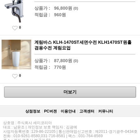
상품가 :
96,800원
(0)
적립금 :
960원
0
계림바스 KLH-1470ST세면수전 KLH1470ST원홀
겸용수전 계림요업
상품가 :
87,800원
(0)
적립금 :
770원
0
더보기
상점정보
PC버젼
이용안내
고객센터
커뮤니티
상호명 : 주식회사 세미코리아
대표 : 남윤조 | 개인정보 보호 책임자 : 김광예
사업자등록번호 :129-86-22105 | 통신판매업신고번호 : 제2011-경기광주-0434호
전화 : 010-9261-8580,031-716-8581 | 팩스 : 031-764-8569