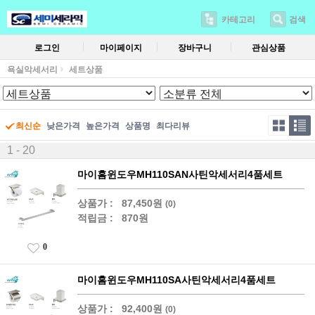
카테고리
검색
로그인
마이페이지
장바구니
관심상품
욕실악세서리
세트상품
최신순
낮은가격
높은가격
상품명
최다리뷰
1 - 20
마이홈윈도우MH110SAN사틴악세서리4품세트
상품가 :
87,450원
(0)
적립금 :
870원
0
마이홈윈도우MH110SA사틴악세서리4품세트
상품가 :
92,400원
(0)