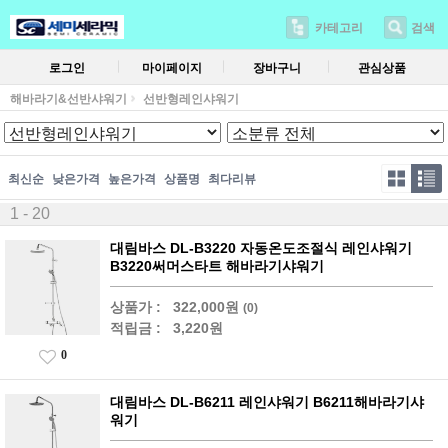
카테고리
검색
로그인
마이페이지
장바구니
관심상품
해바라기&선반샤워기
선반형레인샤워기
최신순
낮은가격
높은가격
상품명
최다리뷰
1 - 20
대림바스 DL-B3220 자동온도조절식 레인샤워기
B3220써머스타트 해바라기샤워기
상품가 :
322,000원
(0)
적립금 :
3,220원
0
대림바스 DL-B6211 레인샤워기 B6211해바라기샤
워기