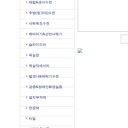
매립&센서수전
주방(씽크대)수전
샤워욕조수전
해바라기&선반샤워기
슬라이드바
욕실장
욕실악세서리
발코니&세탁기수전
공중&장애인화장실용
설치부자재
천장재
타일