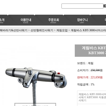
해바라기&선반샤워기
>
선반형레인샤워기
>
계림요업
>
계림바스 KBT-3000서머스
계림바스 KBT
KBT30
브랜드 : 계림
소비자가 :
250,500
원
판매가격 :
221,650원
적립금액 :
1%
계림바스 KBT-3000
샤워기 KBT3000 자
샤워기